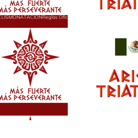
CLISMO
NATACION
Reglas Oficiales del Triatlón
Galeria