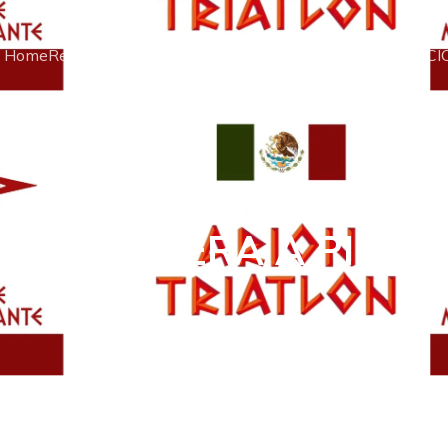
Home
Reglas Oficiales del Triatlón
Galeria
CARRERA A PIE
CI
CARRERA A PIE