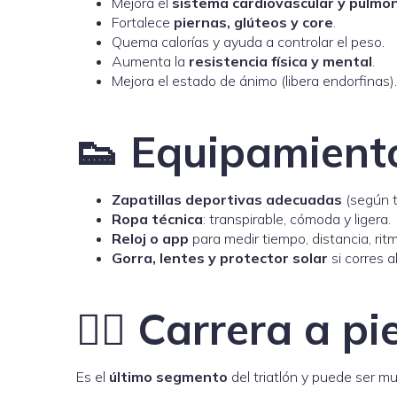
Mejora el
sistema cardiovascular y pulmo
Fortalece
piernas, glúteos y core
.
Quema calorías y ayuda a controlar el peso.
Aumenta la
resistencia física y mental
.
Mejora el estado de ánimo (libera endorfinas).
👟 Equipamient
Zapatillas deportivas adecuadas
(según t
Ropa técnica
: transpirable, cómoda y ligera.
Reloj o app
para medir tiempo, distancia, ritm
Gorra, lentes y protector solar
si corres al
🏃‍♂️ Carrera a pi
Es el
último segmento
del triatlón y puede ser mu